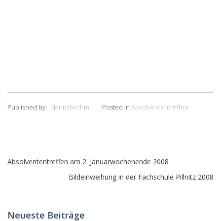
Published by:
danielbrohm
Posted in
Absolvententreffen
Beitragsnavigation
Absolvententreffen am 2. Januarwochenende 2008
Bildeinweihung in der Fachschule Pillnitz 2008
Neueste Beiträge