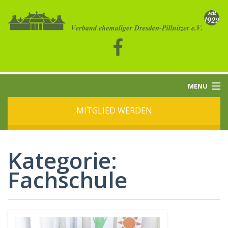
MENU
MITGLIED WERDEN
START
ÜBER UNS
Kategorie:
BEITRÄGE
Fachschule
TERMINE
KONTAKT