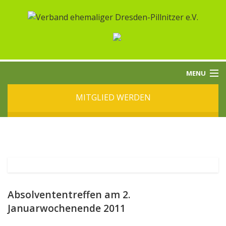
MENU
MITGLIED WERDEN
START
ÜBER UNS
BEITRÄGE
TERMINE
Absolvententreffen am 2.
Januarwochenende 2011
KONTAKT